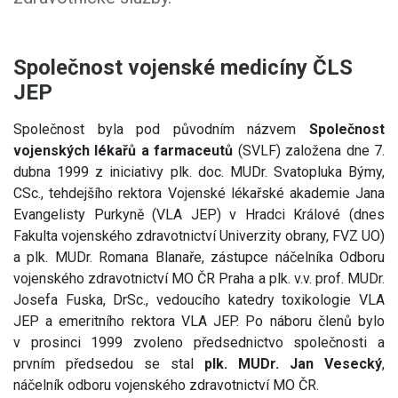
Společnost vojenské medicíny ČLS
JEP
Společnost byla pod původním názvem
Společnost
vojenských lékařů a farmaceutů
(SVLF) založena dne 7.
dubna 1999 z iniciativy plk. doc. MUDr. Svatopluka Býmy,
CSc., tehdejšího rektora Vojenské lékařské akademie Jana
Evangelisty Purkyně (VLA JEP) v Hradci Králové (dnes
Fakulta vojenského zdravotnictví Univerzity obrany, FVZ UO)
a plk. MUDr. Romana Blanaře, zástupce náčelníka Odboru
vojenského zdravotnictví MO ČR Praha a plk. v.v. prof. MUDr.
Josefa Fuska, DrSc., vedoucího katedry toxikologie VLA
JEP a emeritního rektora VLA JEP. Po náboru členů bylo
v prosinci 1999 zvoleno předsednictvo společnosti a
prvním předsedou se stal
plk. MUDr. Jan Vesecký
,
náčelník odboru vojenského zdravotnictví MO ČR.