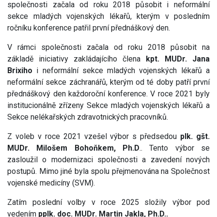
společnosti začala od roku 2018 působit i neformální
sekce mladých vojenských lékařů, kterým v posledním
ročníku konference patřil první přednáškový den.
V rámci společnosti začala od roku 2018 působit na
základě iniciativy zakládajícího člena
kpt. MUDr. Jana
Brixiho
i neformální sekce mladých vojenských lékařů a
neformální sekce záchranářů, kterým od té doby patří první
přednáškový den každoroční konference. V roce 2021 byly
institucionálně zřízeny Sekce mladých vojenských lékařů a
Sekce nelékařských zdravotnických pracovníků.
Z voleb v roce 2021 vzešel výbor s předsedou
plk. gšt.
MUDr. Milošem Bohoňkem,
Ph.D
.. Tento výbor se
zasloužil o modernizaci společnosti a zavedení nových
postupů. Mimo jiné byla spolu přejmenována na Společnost
vojenské medicíny (SVM).
Zatím poslední volby v roce 2025 složily výbor pod
vedením
pplk. doc. MUDr. Martin Jakla, Ph.D..