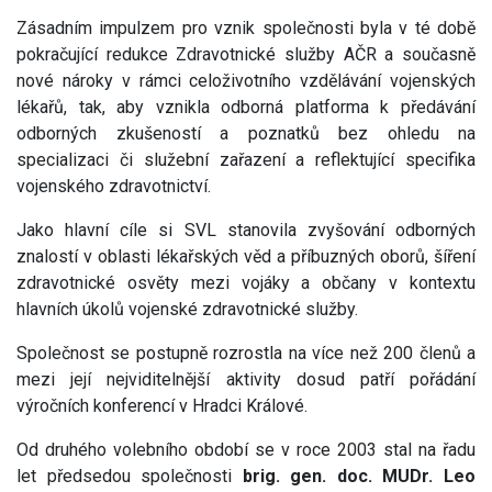
Zásadním impulzem pro vznik společnosti byla v té době
pokračující redukce Zdravotnické služby AČR a současně
nové nároky v rámci celoživotního vzdělávání vojenských
lékařů, tak, aby vznikla odborná platforma k předávání
odborných zkušeností a poznatků bez ohledu na
specializaci či služební zařazení a reflektující specifika
vojenského zdravotnictví.
Jako hlavní cíle si SVL stanovila zvyšování odborných
znalostí v oblasti lékařských věd a příbuzných oborů, šíření
zdravotnické osvěty mezi vojáky a občany v kontextu
hlavních úkolů vojenské zdravotnické služby.
Společnost se postupně rozrostla na více než 200 členů a
mezi její nejviditelnější aktivity dosud patří pořádání
výročních konferencí v Hradci Králové.
Od druhého volebního období se v roce 2003 stal na řadu
let předsedou společnosti
brig. gen. doc. MUDr. Leo