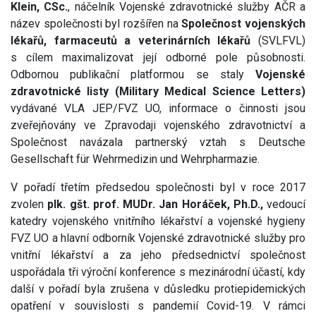
Klein, CSc.
, náčelník Vojenské zdravotnické služby AČR a
název společnosti byl rozšířen na
Společnost vojenských
lékařů, farmaceutů a veterinárních lékařů
(SVLFVL)
s cílem maximalizovat její odborné pole působnosti.
Odbornou publikační platformou se staly
Vojenské
zdravotnické listy (Military Medical Science Letters)
vydávané VLA JEP/FVZ UO, informace o činnosti jsou
zveřejňovány ve Zpravodaji vojenského zdravotnictví a
Společnost navázala partnerský vztah s Deutsche
Gesellschaft für Wehrmedizin und Wehrpharmazie.
V pořadí třetím předsedou společnosti byl v roce 2017
zvolen
plk. gšt. prof. MUDr. Jan Horáček, Ph.D.,
vedoucí
katedry vojenského vnitřního lékařství a vojenské hygieny
FVZ UO a hlavní odborník Vojenské zdravotnické služby pro
vnitřní lékařství a za jeho předsednictví společnost
uspořádala tři výroční konference s mezinárodní účastí, kdy
další v pořadí byla zrušena v důsledku protiepidemických
opatření v souvislosti s pandemií Covid-19. V rámci